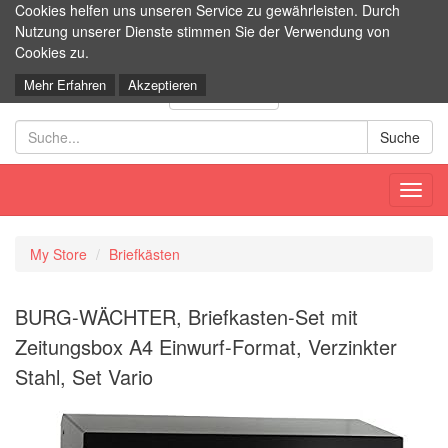
Cookies helfen uns unseren Service zu gewährleisten. Durch
Nutzung unserer Dienste stimmen Sie der Verwendung von
SteBA - Putzen mit System
Cookies zu.
Mehr Erfahren
Akzeptieren
Stück
0
Toggl
navig
My Store
Briefkästen
BURG-WÄCHTER, Briefkasten-Set mit
Zeitungsbox A4 Einwurf-Format, Verzinkter
Stahl, Set Vario