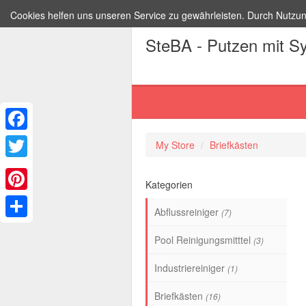
Cookies helfen uns unseren Service zu gewährleisten. Durch Nutzu
SteBA - Putzen mit S
Facebook
My Store
Briefkästen
Twitter
Kategorien
Pinterest
Abflussreiniger
(7)
Share
Pool Reinigungsmitttel
(3)
Industriereiniger
(1)
Briefkästen
(16)