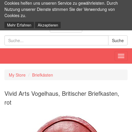
Cookies helfen uns unseren Service zu gewährleisten. Durch
Nutzung unserer Dienste stimmen Sie der Verwendung von
SteBA - Putzen mit System
Cookies zu.
Mehr Erfahren
Akzeptieren
Stück
0
Toggl
navig
My Store
Briefkästen
Vivid Arts Vogelhaus, Britischer Briefkasten,
rot